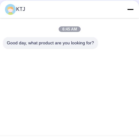
KTJ
सोशल मीडिया
6:45 AM
त्वरित संपर्क
Good day, what product are you looking for?
टेलीफोन
86-0755-8606-0301
ईमेल
jacky@ktjdental.com
पता
कंगटाईजियान स्वास्थ्य उद्योग भवन. रोंगटियन रोड नंबर 7, पिंगशान जिला,
शेन्ज़ेन, चीन
गोपनीयता नीति
|
साइटमैप