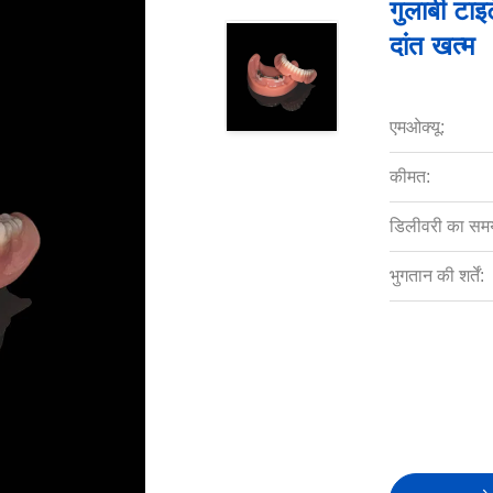
गुलाबी टाइ
दांत खत्म
एमओक्यू:
कीमत:
डिलीवरी का सम
भुगतान की शर्तें: