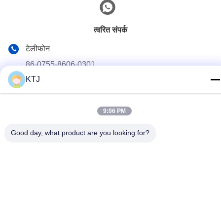
त्वरित संपर्क
टेलीफोन
86-0755-8606-0301
KTJ
ईमेल
jacky@ktjdental.com
9:06 PM
पता
कंगटाईजियान स्वास्थ्य उद्योग भवन. रोंगटियन रोड नंबर 7, पिंगशान जिला,
Good day, what product are you looking for?
शेन्ज़ेन, चीन
गोपनीयता नीति
|
साइटमैप
चीन अच्छी गुणवत्ता डिजिटल पूर्ण दांत आपूर्तिकर्ता. कॉपीराइट © 2025-2026
Shenzhen KTJ DentalLabs Co.,Ltd. सभी अधिकार सुरक्षित हैं।